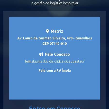
Matriz
Av. Lauro de Gusmão Silveira, 479 - Guarulhos
CEP 07140-010
Fale Conosco
Tem alguma dúvida, crítica ou sugestão?
Fale com a RV Ímola
Entre em Conosco