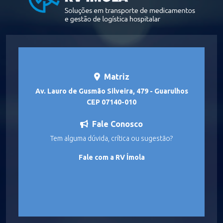
Matriz
Av. Lauro de Gusmão Silveira, 479 - Guarulhos
CEP 07140-010
Fale Conosco
Tem alguma dúvida, crítica ou sugestão?
Fale com a RV Ímola