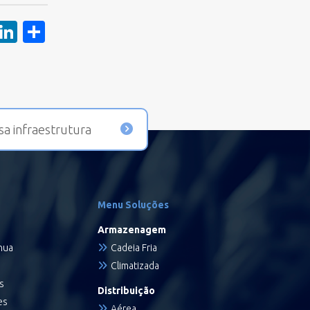
ook
tter
WhatsApp
LinkedIn
Share
sa infraestrutura
Menu Soluções
Armazenagem
nua
Cadeia Fria
Climatizada
s
Distribuição
es
Aérea