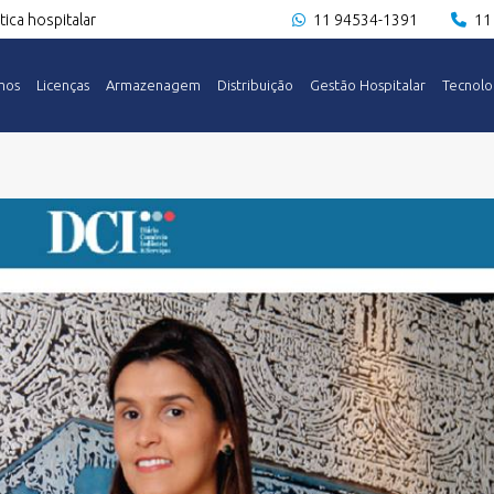
ica hospitalar
11 94534-1391
11
mos
Licenças
Armazenagem
Distribuição
Gestão Hospitalar
Tecnolo