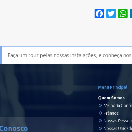
Faceb
Twi
Faça um tour pelas nossas instalações, e conheça nos
Menu Principal
Quem Somos
Melhoria Contí
Prêmios
Nossas Pessoa
 Conosco
Nossas Unidad