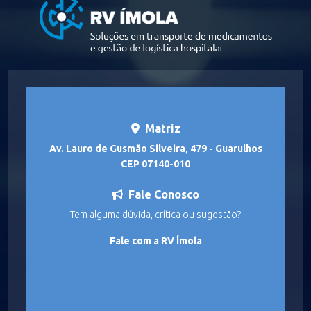
Matriz
Av. Lauro de Gusmão Silveira, 479 - Guarulhos
CEP 07140-010
Fale Conosco
Tem alguma dúvida, crítica ou sugestão?
Fale com a RV Ímola