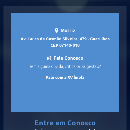
Matriz
Av. Lauro de Gusmão Silveira, 479 - Guarulhos
CEP 07140-010
Fale Conosco
Tem alguma dúvida, crítica ou sugestão?
Fale com a RV Ímola
Entre em Conosco