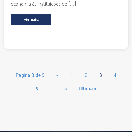
economia às instituições de […]
Leia mais...
Página 3 de 9
«
1
2
3
4
5
...
»
Última »