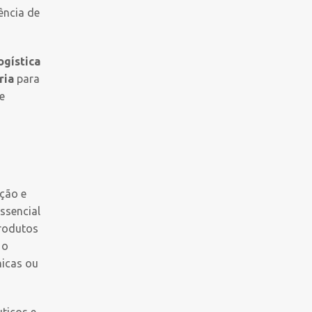
ência de
ogística
ria
para
e
ção e
ssencial
produtos
 o
nicas ou