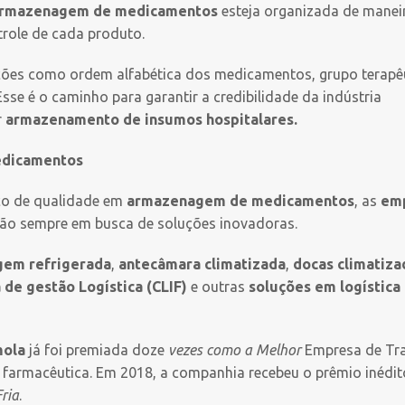
rmazenagem de medicamentos
esteja organizada de manei
ntrole de cada produto.
ações como ordem alfabética dos medicamentos, grupo terapê
se é o caminho para garantir a credibilidade da indústria
r
armazenamento de insumos hospitalares.
edicamentos
iço de qualidade em
armazenagem de medicamentos
, as
em
tão sempre em busca de soluções inovadoras.
em refrigerada
,
antecâmara climatizada
,
docas climatiza
 de gestão Logística (CLIF)
e outras
soluções em logística
mola
já foi premiada doze
vezes como a Melhor
Empresa de Tr
a farmacêutica. Em 2018, a companhia recebeu o prêmio inédit
ria
.