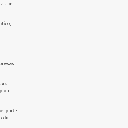
ra que
utico,
presas
das
,
para
ansporte
o de