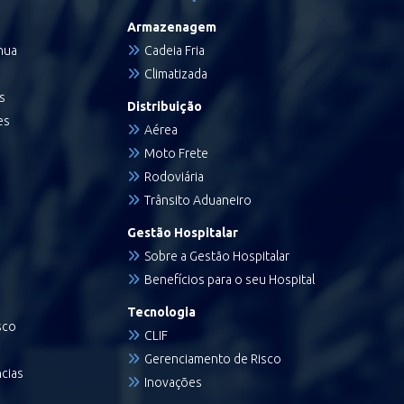
Armazenagem
nua
Cadeia Fria
Climatizada
s
Distribuição
es
Aérea
Moto Frete
Rodoviária
Trânsito Aduaneiro
Gestão Hospitalar
Sobre a Gestão Hospitalar
Benefícios para o seu Hospital
Tecnologia
sco
CLIF
Gerenciamento de Risco
cias
Inovações