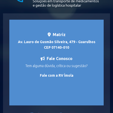
Matriz
Av. Lauro de Gusmão Silveira, 479 - Guarulhos
CEP 07140-010
Fale Conosco
Tem alguma dúvida, crítica ou sugestão?
Fale com a RV Ímola