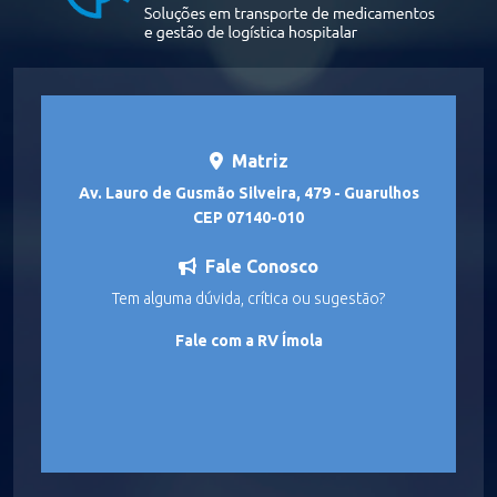
Matriz
Av. Lauro de Gusmão Silveira, 479 - Guarulhos
CEP 07140-010
Fale Conosco
Tem alguma dúvida, crítica ou sugestão?
Fale com a RV Ímola